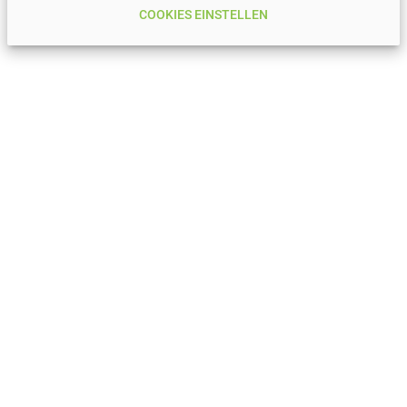
COOKIES EINSTELLEN
Notwendige Cookies
Diese Cookies können nicht ausgeschaltet werden, da sie für die
Nutzung unserer Webseite notwendig sind. Z.B. um die Auswahl
der Cookie-Zustimmung zu merken oder um den Warenkorb-
Status zu speichern.
Mehr Informationen finden Sie in unserer
Datenschutzerklärung
,
in unseren
AGBs
und in unserem
Impressum
.